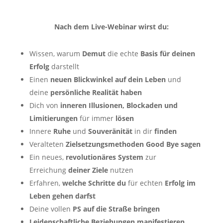
Nach dem Live-Webinar wirst du:
Wissen, warum
Demut
die echte
Basis für deinen
Erfolg
darstellt
​Einen
neuen Blickwinkel auf dein Leben
und
deine
persönliche Realität haben
​Dich von
inneren Illusionen, Blockaden und
Limitierungen
für immer
lösen
​Innere
Ruhe
und
Souveränität
in dir
finden
​Veralteten
Zielsetzungsmethoden Good Bye sagen
Ein neues,
revolutionäres System
zur
Erreichung
deiner Ziele
nutzen
​Erfahren,
welche Schritte du
für echten
Erfolg im
Leben gehen darfst
​Deine vollen
PS
auf die Straße bringen
​​Leidenschaftliche Beziehungen manifestieren