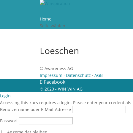
Home
Seite wählen
Loeschen
© Awareness AG
Impressum
·
Datenschutz
·
AGB
Facebook
© 2020 - WIN WIN AG
Login
Accessing this kurs requires a login. Please enter your credentials
Benutzername oder E-Mail-Adresse
Passwort
Angemeldet bleiben